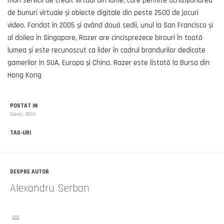
mari servicii de credit virtual din lume, care permite achiziționarea
de bunuri virtuale și obiecte digitale din peste 2500 de jocuri
video. Fondat în 2005 și având două sedii, unul la San Francisco și
al doilea în Singapore, Razer are cincisprezece birouri în toată
lumea și este recunoscut ca lider în cadrul brandurilor dedicate
gamerilor în SUA, Europa și China. Razer este listată la Bursa din
Hong Kong
POSTAT IN
Gear
,
Stiri
TAG-URI
DESPRE AUTOR
Alexandru Serban