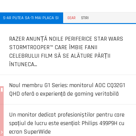
S-AR PUTEA SA-TI MAI PLACA SI
GEAR
STIRI
RAZER ANUNȚĂ NOILE PERIFERICE STAR WARS
STORMTROOPER™ CARE ÎMBIE FANII
CELEBRULUI FILM SĂ SE ALĂTURE PĂRȚII
ÎNTUNECA...
Noul membru G1 Series: monitorul AOC CQ32G1
QHD oferă o experiență de gaming veritabilă
Un monitor dedicat profesioniștilor pentru care
spațiul de lucru este esențial: Philips 499P9H cu
ecran SuperWide