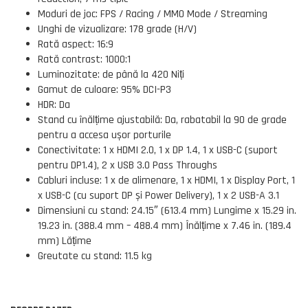
Moduri de joc: FPS / Racing / MMO Mode / Streaming
Unghi de vizualizare: 178 grade (H/V)
Rată aspect: 16:9
Rată contrast: 1000:1
Luminozitate: de până la 420 Niți
Gamut de culoare: 95% DCI-P3
HDR: Da
Stand cu înălțime ajustabilă: Da, rabatabil la 90 de grade
pentru a accesa ușor porturile
Conectivitate: 1 x HDMI 2.0, 1 x DP 1.4, 1 x USB-C (suport
pentru DP1.4), 2 x USB 3.0 Pass Throughs
Cabluri incluse: 1 x de alimenare, 1 x HDMI, 1 x Display Port, 1
x USB-C (cu suport DP și Power Delivery), 1 x 2 USB-A 3.1
Dimensiuni cu stand: 24.15″ (613.4 mm) Lungime x 15.29 in.
19.23 in. (388.4 mm – 488.4 mm) Înălțime x 7.46 in. (189.4
mm) Lățime
Greutate cu stand: 11.5 kg