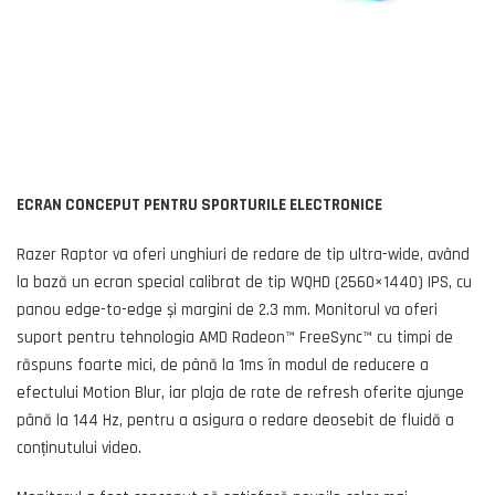
ECRAN CONCEPUT PENTRU SPORTURILE ELECTRONICE
Razer Raptor va oferi unghiuri de redare de tip ultra-wide, având
la bază un ecran special calibrat de tip WQHD (2560×1440) IPS, cu
panou edge-to-edge și margini de 2.3 mm. Monitorul va oferi
suport pentru tehnologia AMD Radeon™ FreeSync™ cu timpi de
răspuns foarte mici, de până la 1ms în modul de reducere a
efectului Motion Blur, iar plaja de rate de refresh oferite ajunge
până la 144 Hz, pentru a asigura o redare deosebit de fluidă a
conținutului video.