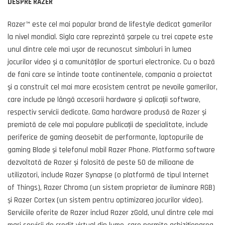
DESPRE RAZER
Razer™ este cel mai popular brand de lifestyle dedicat gamerilor
la nivel mondial. Sigla care reprezintă șarpele cu trei capete este
unul dintre cele mai ușor de recunoscut simboluri în lumea
jocurilor video și a comunităților de sporturi electronice. Cu o bază
de fani care se întinde toate continentele, compania a proiectat
și a construit cel mai mare ecosistem centrat pe nevoile gamerilor,
care include pe lângă accesorii hardware și aplicații software,
respectiv servicii dedicate. Gama hardware produsă de Razer și
premiată de cele mai populare publicații de specialitate, include
periferice de gaming deosebit de performante, laptopurile de
gaming Blade și telefonul mobil Razer Phone. Platforma software
dezvoltată de Razer și folosită de peste 50 de milioane de
utilizatori, include Razer Synapse (o platformă de tipul Internet
of Things), Razer Chroma (un sistem proprietar de iluminare RGB)
și Razer Cortex (un sistem pentru optimizarea jocurilor video).
Serviciile oferite de Razer includ Razer zGold, unul dintre cele mai