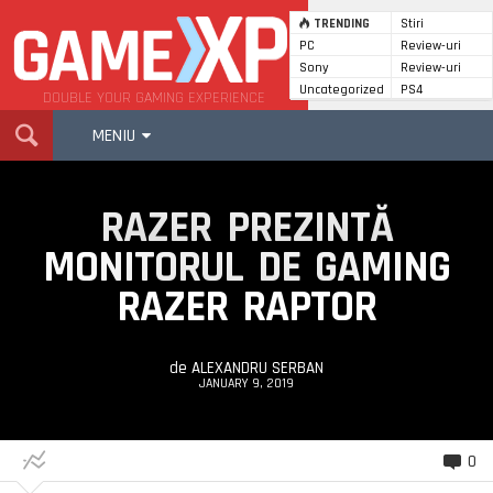
TRENDING
Stiri
PC
Review-uri
GameXP
Sony
Review-uri
Uncategorized
PS4
DOUBLE YOUR GAMING EXPERIENCE
MENIU
RAZER PREZINTĂ
MONITORUL DE GAMING
RAZER RAPTOR
de
ALEXANDRU SERBAN
JANUARY 9, 2019
0