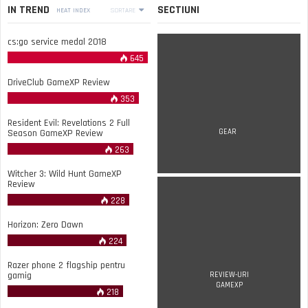
IN TREND
SECTIUNI
HEAT INDEX
SORTARE
cs:go service medal 2018
645
DriveClub GameXP Review
353
Resident Evil: Revelations 2 Full
Season GameXP Review
GEAR
263
Witcher 3: Wild Hunt GameXP
Review
228
Horizon: Zero Dawn
224
Razer phone 2 flagship pentru
gamig
REVIEW-URI
GAMEXP
218