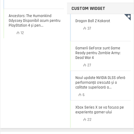
CUSTOM WIDGET
Ancestors: The Humankind
Odyssey Disponibil acum pentru
Dragon Ball Z Kakarot
PlayStation 4 și pen...
37
12
Gamerii GeForce sunt Game
Ready pentru Zombie Army:
Dead War 4
27
Noul update NVIDIA DLSS oferă
performanță crescută și o
calitate superioară a...
6
Xbox Series X se va focusa pe
experienta gamer-ului
22