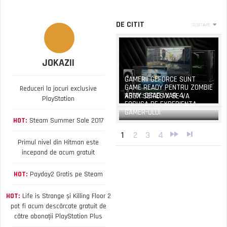
DE CITIT
SORTARE
JOKAZII
GAMERII GEFORCE SUNT
GAME READY PENTRU ZOMBIE
Reduceri la jocuri exclusive
ARMY: DEAD WAR 4
XBOX SERIES X SE VA
PlayStation
FOCUSA PE EXPERIENTA
GAMER-ULUI
HOT:
Steam Summer Sale 2017
1
2
3
4
Primul nivel din Hitman este
incepand de acum gratuit
HOT:
Payday2 Gratis pe Steam
HOT:
Life is Strange și Killing Floor 2
pot fi acum descărcate gratuit de
către abonații PlayStation Plus