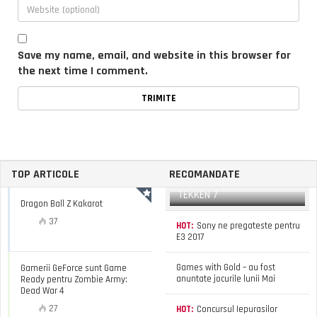
Save my name, email, and website in this browser for
the next time I comment.
TOP ARTICOLE
RECOMANDATE
TEKKEN 7
Dragon Ball Z Kakarot
37
HOT:
Sony ne pregateste pentru
E3 2017
Games with Gold – au fost
Gamerii GeForce sunt Game
anuntate jocurile lunii Mai
Ready pentru Zombie Army:
Dead War 4
27
HOT:
Concursul Iepurasilor