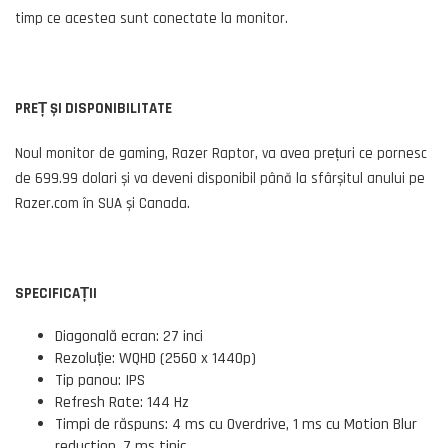
timp ce acestea sunt conectate la monitor.
PREȚ ȘI DISPONIBILITATE
Noul monitor de gaming, Razer Raptor, va avea prețuri ce pornesc
de 699.99 dolari și va deveni disponibil până la sfârșitul anului pe
Razer.com în SUA și Canada.
SPECIFICAȚII
Diagonală ecran: 27 inci
Rezoluție: WQHD (2560 x 1440p)
Tip panou: IPS
Refresh Rate: 144 Hz
Timpi de răspuns: 4 ms cu Overdrive, 1 ms cu Motion Blur
reduction, 7 ms tipic