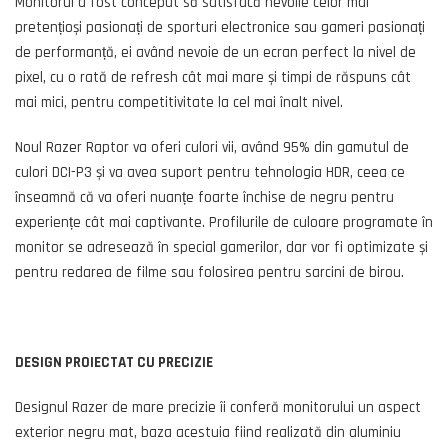
Monitorul a fost conceput să satisfacă nevoile celor mai
pretențioși pasionați de sporturi electronice sau gameri pasionați
de performanță, ei având nevoie de un ecran perfect la nivel de
pixel, cu o rată de refresh cât mai mare și timpi de răspuns cât
mai mici, pentru competitivitate la cel mai înalt nivel.
Noul Razer Raptor va oferi culori vii, având 95% din gamutul de
culori DCI-P3 și va avea suport pentru tehnologia HDR, ceea ce
înseamnă că va oferi nuanțe foarte închise de negru pentru
experiențe cât mai captivante. Profilurile de culoare programate în
monitor se adresează în special gamerilor, dar vor fi optimizate și
pentru redarea de filme sau folosirea pentru sarcini de birou.
DESIGN PROIECTAT CU PRECIZIE
Designul Razer de mare precizie îi conferă monitorului un aspect
exterior negru mat, baza acestuia fiind realizată din aluminiu