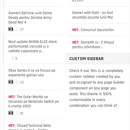
E3 2017
Games with Gold – au fost
Gamerii GeForce sunt Game
anuntate jocurile lunii Mai
Ready pentru Zombie Army:
Dead War 4
27
HOT:
Concursul Iepurasilor
Noul update NVIDIA DLSS oferă
HOT:
GameXP.ro – E timpul
performanță crescută și o
pentru schimbare…
calitate superioară a...
CUSTOM SIDEBAR
6
Xbox Series X se va focusa pe
Check it out, this is a completely
experienta gamer-ului
custom sidebar created by you
and assigned to any page builder
22
component on any page you
want. This theme is 100%
HOT:
The Outer Worlds se
customizable in every
lanseaza pe Nintendo Switch pe
combination you can think of.
6 martie 2020
18
HOT:
Closed Technical Beta