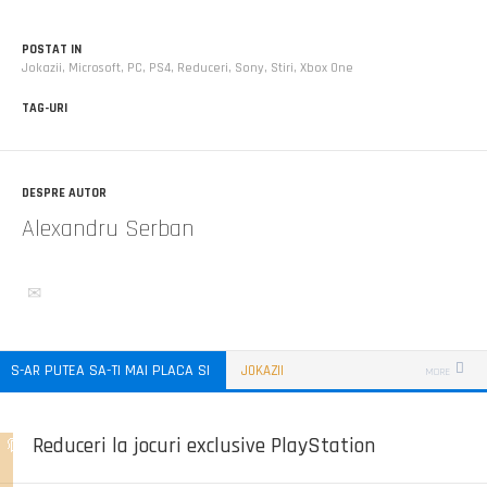
POSTAT IN
Jokazii
,
Microsoft
,
PC
,
PS4
,
Reduceri
,
Sony
,
Stiri
,
Xbox One
TAG-URI
DESPRE AUTOR
Alexandru Serban
S-AR PUTEA SA-TI MAI PLACA SI
JOKAZII
MORE
Reduceri la jocuri exclusive PlayStation