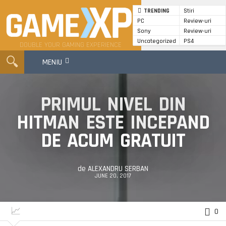
TRENDING
Stiri
PC
Review-uri
GameXP
Sony
Review-uri
Uncategorized
PS4
DOUBLE YOUR GAMING EXPERIENCE
MENIU
PRIMUL NIVEL DIN
HITMAN ESTE INCEPAND
DE ACUM GRATUIT
de
ALEXANDRU SERBAN
JUNE 20, 2017
0