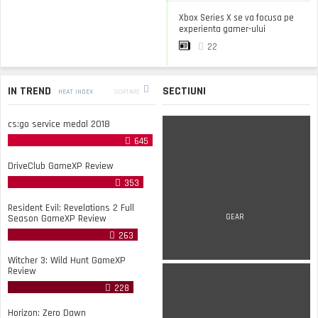
Xbox Series X se va focusa pe
experienta gamer-ului
22
IN TREND
SECTIUNI
HEAT INDEX
SORTARE
cs:go service medal 2018
645
DriveClub GameXP Review
353
Resident Evil: Revelations 2 Full
Season GameXP Review
GEAR
263
Witcher 3: Wild Hunt GameXP
Review
228
Horizon: Zero Dawn