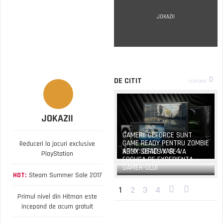
JOKAZII
DE CITIT
SORTARE
JOKAZII
GAMERII GEFORCE SUNT
GAME READY PENTRU ZOMBIE
Reduceri la jocuri exclusive
ARMY: DEAD WAR 4
XBOX SERIES X SE VA
PlayStation
FOCUSA PE EXPERIENTA
GAMER-ULUI
HOT:
Steam Summer Sale 2017
1
2
3
4
Primul nivel din Hitman este
incepand de acum gratuit