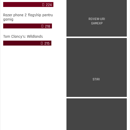
224
Razer phone 2 flagship pentru
gamig
REVIEW-URI
GAMEXP
218
Tom Clancy’s: Wildlands
215
STIRI