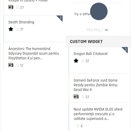
incepe in curand + Trailer
27
Try a different filter
Death Stranding
77
MAI MULT
CUSTOM WIDGET
Ancestors: The Humankind
Odyssey Disponibil acum pentru
Dragon Ball Z Kakarot
PlayStation 4 și pen...
37
12
Gamerii GeForce sunt Game
Ready pentru Zombie Army:
Dead War 4
27
Noul update NVIDIA DLSS oferă
performanță crescută și o
calitate superioară a...
6