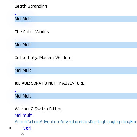
Death Stranding
Mai Mult
The Outer Worlds
Mai Mult
Call of Duty: Modern Warfare
Mai Mult
ICE AGE: SCRAT’S NUTTY ADVENTURE
Mai Mult
Witcher 3 Switch Edition
Mai mult
Action
Action
Adventure
Adventure
Cars
Cars
Fighting
Fighting
Hor
Stiri