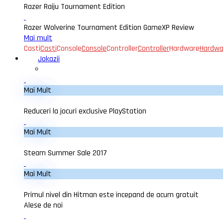
Razer Raiju Tournament Edition
Razer Wolverine Tournament Edition GameXP Review
Mai mult
Casti
Casti
Console
Console
Controller
Controller
Hardware
Hardwa
Jokazii
Mai Mult
Reduceri la jocuri exclusive PlayStation
Mai Mult
Steam Summer Sale 2017
Mai Mult
Primul nivel din Hitman este incepand de acum gratuit
Alese de noi