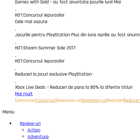
Games with Gold – au fost anuntate jocurile lunii Mai
HOT:
Concursul Iepurasilor
Cele mai vazute
Jocurile pentru PlayStation Plus din luna Aprilie au fost anun
HOT:
Steam Summer Sale 2017
HOT:
Concursul Iepurasilor
Reduceri la jocuri exclusive PlayStation
Xbox Live Deals – Reduceri de pana la 80% la diferite titluri
Mai mult
Concursuri
Concursuri
Giveaway-uri
Giveaway-uri
Reduceri
Reducer
Meniu
Review-uri
Action
Adventure