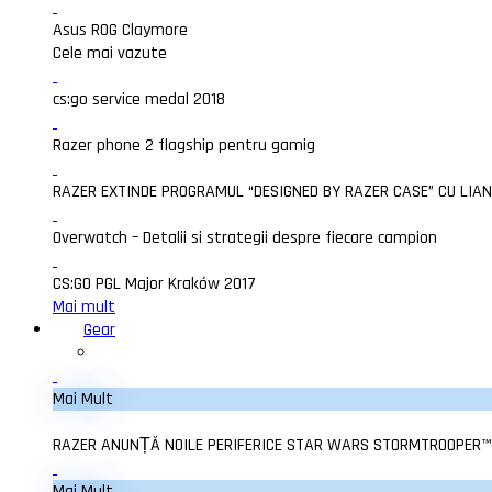
Asus ROG Claymore
Cele mai vazute
cs:go service medal 2018
Razer phone 2 flagship pentru gamig
RAZER EXTINDE PROGRAMUL “DESIGNED BY RAZER CASE” CU LIAN 
Overwatch – Detalii si strategii despre fiecare campion
CS:GO PGL Major Kraków 2017
Mai mult
Gear
Mai Mult
RAZER ANUNȚĂ NOILE PERIFERICE STAR WARS STORMTROOPER™ CA
Mai Mult