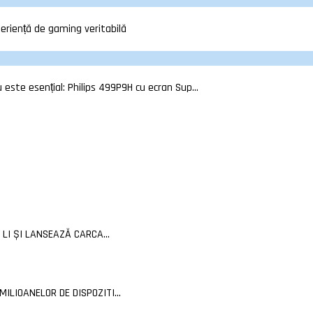
eriență de gaming veritabilă
 este esențial: Philips 499P9H cu ecran Sup...
LI ȘI LANSEAZĂ CARCA...
LIOANELOR DE DISPOZITI...