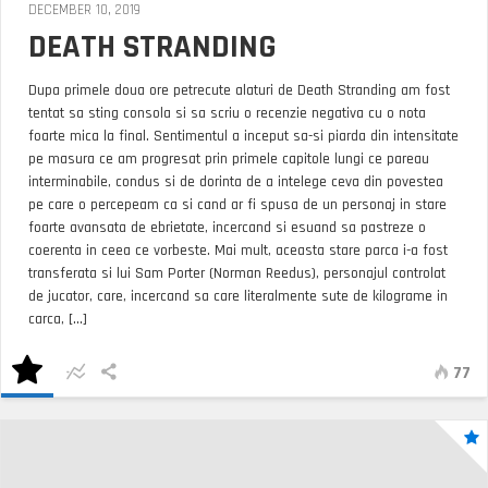
DECEMBER 10, 2019
DEATH STRANDING
Dupa primele doua ore petrecute alaturi de Death Stranding am fost
tentat sa sting consola si sa scriu o recenzie negativa cu o nota
foarte mica la final. Sentimentul a inceput sa-si piarda din intensitate
pe masura ce am progresat prin primele capitole lungi ce pareau
interminabile, condus si de dorinta de a intelege ceva din povestea
pe care o percepeam ca si cand ar fi spusa de un personaj in stare
foarte avansata de ebrietate, incercand si esuand sa pastreze o
coerenta in ceea ce vorbeste. Mai mult, aceasta stare parca i-a fost
transferata si lui Sam Porter (Norman Reedus), personajul controlat
de jucator, care, incercand sa care literalmente sute de kilograme in
carca, [...]
77