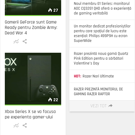
Noul membru G1 Series: monitorul
AOC CQ32G1 QHD oferă o experiență
27
de gaming veritabilă
Gamerii GeForce sunt Game
Un monitor dedicat profesioniștilor
Ready pentru Zombie Army:
pentru care spațiul de lucru este
Dead War 4
esențial: Philips 499P9H cu ecran
SuperWide
Razer prezintă noua gamă Quartz
Pink Edition pentru a sărbători
Valentine’s Day
HOT:
Razer Nari Ultimate
RAZER PREZINTĂ MONITORUL DE
GAMING RAZER RAPTOR
22
VEZI TOT
Xbox Series X se va focusa
pe experienta gamer-ului