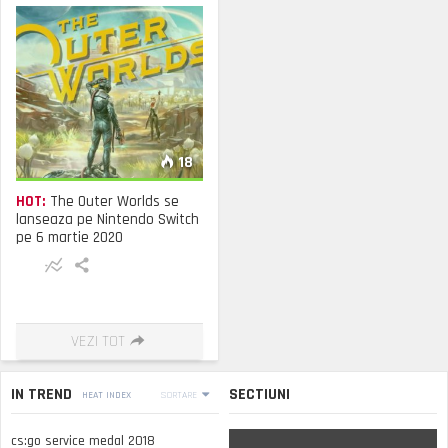
18
HOT:
The Outer Worlds se
lanseaza pe Nintendo Switch
pe 6 martie 2020
VEZI TOT
IN TREND
SECTIUNI
HEAT INDEX
SORTARE
cs:go service medal 2018