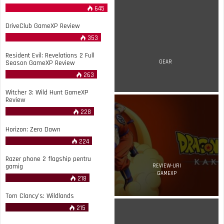
645
DriveClub GameXP Review
353
Resident Evil: Revelations 2 Full
Season GameXP Review
GEAR
263
Witcher 3: Wild Hunt GameXP
Review
228
Horizon: Zero Dawn
224
Razer phone 2 flagship pentru
gamig
REVIEW-URI
GAMEXP
218
Tom Clancy’s: Wildlands
215