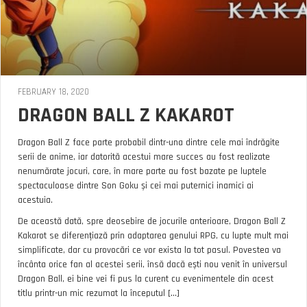
FEBRUARY 18, 2020
DRAGON BALL Z KAKAROT
Dragon Ball Z face parte probabil dintr-una dintre cele mai îndrăgite
serii de anime, iar datorită acestui mare succes au fost realizate
nenumărate jocuri, care, în mare parte au fost bazate pe luptele
spectaculoase dintre Son Goku și cei mai puternici inamici ai
acestuia.
De această dată, spre deosebire de jocurile anterioare, Dragon Ball Z
Kakarot se diferențiază prin adaptarea genului RPG, cu lupte mult mai
simplificate, dar cu provocări ce vor exista la tot pasul. Povestea va
încânta orice fan al acestei serii, însă dacă ești nou venit în universul
Dragon Ball, ei bine vei fi pus la curent cu evenimentele din acest
titlu printr-un mic rezumat la începutul [...]