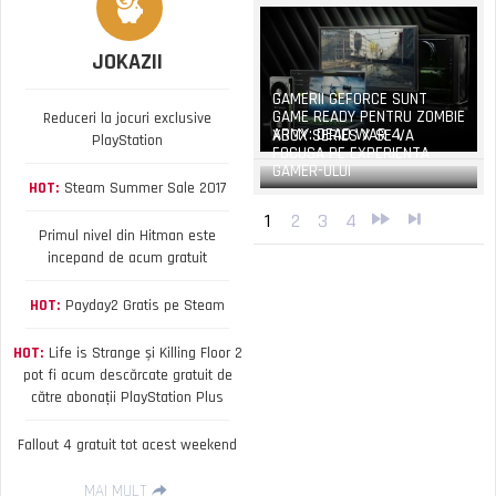
JOKAZII
GAMERII GEFORCE SUNT
GAME READY PENTRU ZOMBIE
Reduceri la jocuri exclusive
ARMY: DEAD WAR 4
XBOX SERIES X SE VA
PlayStation
FOCUSA PE EXPERIENTA
GAMER-ULUI
HOT:
Steam Summer Sale 2017
1
2
3
4
Primul nivel din Hitman este
incepand de acum gratuit
HOT:
Payday2 Gratis pe Steam
HOT:
Life is Strange și Killing Floor 2
pot fi acum descărcate gratuit de
către abonații PlayStation Plus
Fallout 4 gratuit tot acest weekend
MAI MULT