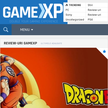
TRENDING
Stiri
PC
Review-uri
GameXP
Sony
Review-uri
Uncategorized
PS4
DOUBLE YOUR GAMING EXPERIENCE
MENIU
REVIEW-URI GAMEXP
ULTIMELE ADAUGATE