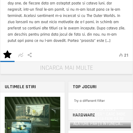
day one, de fiecare data am asteptat poate si cateva luni, dar
negresit, intr-un final le-am pornit, si nu m-am lasat pana ce le-am
terminat. Acelasi sentiment m-a incercat si cu The Outer Worlds. In
ziua lansarii nu am avut nicio motivatie de a-l porni, in schimb am
preferat sa contiuni alte titluri ce le aveam incepute. Dupa cateva zile,
am deschis pentru prima data jocul de fata si, din nou, nu m-am
putut opri pana ce nu l-am dovedit. Partea “proasta” este [...]
21
INCARCA MAI MULTE
ULTIMELE STIRI
TOP JOCURI
Try a different filter
RAZER ANUNȚĂ NOILE
PERIFERICE STAR WARS
STORMTROOPER™ CARE ÎMBIE
HARDWARE
FANII CELEBRULUI FILM SĂ SE
ALĂTURE PĂRȚII ÎNTUNECA...