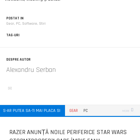
POSTAT IN
Gear
,
PC
,
Software
,
Stiri
TAG-URI
DESPRE AUTOR
Alexandru Serban
S-AR PUTEA SA-TI MAI PLACA SI
GEAR
PC
MORE
RAZER ANUNȚĂ NOILE PERIFERICE STAR WARS