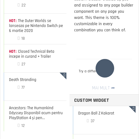
and assigned to any page builder
22
component on any page you
want. This theme is 100%
HOT:
The Outer Worlds se
customizable in every
lanseaza pe Nintendo Switch pe
combination you can think of.
6 martie 2020
18
HOT:
Closed Technical Beta
incepe in curand + Trailer
27
Try a different filter
Death Stranding
77
MAI MULT
CUSTOM WIDGET
Ancestors: The Humankind
Odyssey Disponibil acum pentru
Dragon Ball Z Kakarot
PlayStation 4 și pen...
37
12