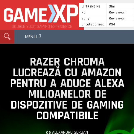
TRENDING
Stiri
PC
Review-uri
GameXP
Sony
Review-uri
Uncategorized
PS4
DOUBLE YOUR GAMING EXPERIENCE
MENIU
RAZER CHROMA
LUCREAZĂ CU AMAZON
PENTRU A ADUCE ALEXA
MILIOANELOR DE
DISPOZITIVE DE GAMING
COMPATIBILE
de
ALEXANDRU SERBAN