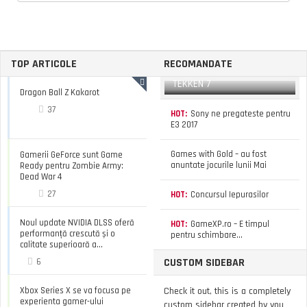
TOP ARTICOLE
RECOMANDATE
TEKKEN 7
Dragon Ball Z Kakarot
37
HOT:
Sony ne pregateste pentru
E3 2017
Games with Gold – au fost
Gamerii GeForce sunt Game
anuntate jocurile lunii Mai
Ready pentru Zombie Army:
Dead War 4
27
HOT:
Concursul Iepurasilor
Noul update NVIDIA DLSS oferă
HOT:
GameXP.ro – E timpul
performanță crescută și o
pentru schimbare…
calitate superioară a...
CUSTOM SIDEBAR
6
Xbox Series X se va focusa pe
Check it out, this is a completely
experienta gamer-ului
custom sidebar created by you