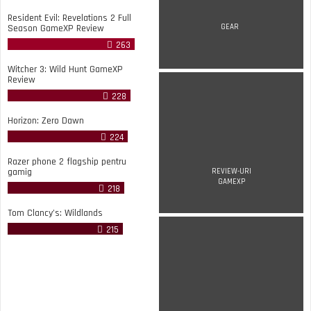
Resident Evil: Revelations 2 Full
Season GameXP Review
GEAR
263
Witcher 3: Wild Hunt GameXP
Review
228
Horizon: Zero Dawn
224
Razer phone 2 flagship pentru
gamig
REVIEW-URI
GAMEXP
218
Tom Clancy’s: Wildlands
215