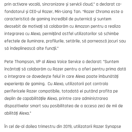
prin activare vocală, sincronizare și servicii cloud,” a declarat co-
fondatorul și CEO-ul Razer, Min-Liang Tan. “Razer Chroma este o
caracteristică de gaming incredibil de puternică și suntem
deosebit de motivați să colaborăm cu Amazon pentru a realiza
integrarea cu Alexa, permițând astfel utilizatorilor să schimbe
efectele de iluminare, profilurile, setările, să pornească jocuri sau
să îndeplinească alte funcții.”
Pete Thompson, VP al Alexa Voice Service a declarat: ”Suntem
încântați să colaborăm cu Razer pentru a oferi pentru prima dată
o integrare ce dovedește felul în care Alexa poate îmbunătăți
experiența de gaming. Cu Alexa, utilizatorii pot controla
perifericele Razer compatibile, totodată ei putând profita pe
deplin de capabilitățile Alexa, printre care administrarea
dispozitivelor smart sau posibilitatea de a accesa zeci de mii de
abilități Alexa.”
În cel de-al doilea trimestru din 2019, utilizatorii Razer Synapse