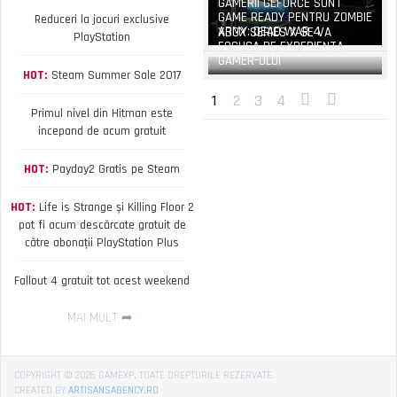
GAMERII GEFORCE SUNT
GAME READY PENTRU ZOMBIE
Reduceri la jocuri exclusive
ARMY: DEAD WAR 4
XBOX SERIES X SE VA
PlayStation
FOCUSA PE EXPERIENTA
GAMER-ULUI
HOT:
Steam Summer Sale 2017
1
2
3
4
Primul nivel din Hitman este
incepand de acum gratuit
HOT:
Payday2 Gratis pe Steam
HOT:
Life is Strange și Killing Floor 2
pot fi acum descărcate gratuit de
către abonații PlayStation Plus
Fallout 4 gratuit tot acest weekend
MAI MULT
COPYRIGHT © 2026 GAMEXP, TOATE DREPTURILE REZERVATE.
CREATED BY
ARTISANSAGENCY.RO