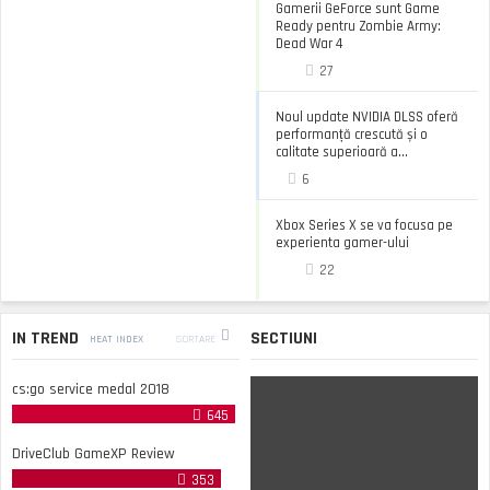
Gamerii GeForce sunt Game
Ready pentru Zombie Army:
Dead War 4
27
Noul update NVIDIA DLSS oferă
performanță crescută și o
calitate superioară a...
6
Xbox Series X se va focusa pe
experienta gamer-ului
22
IN TREND
SECTIUNI
HEAT INDEX
SORTARE
cs:go service medal 2018
645
DriveClub GameXP Review
353