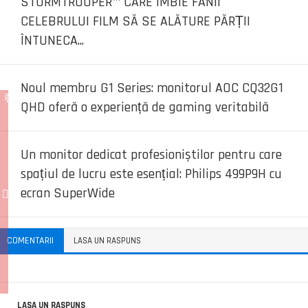
STORMTROOPER™ CARE ÎMBIE FANII
CELEBRULUI FILM SĂ SE ALĂTURE PĂRȚII
ÎNTUNECA...
Noul membru G1 Series: monitorul AOC CQ32G1
QHD oferă o experiență de gaming veritabilă
Un monitor dedicat profesioniștilor pentru care
spațiul de lucru este esențial: Philips 499P9H cu
ecran SuperWide
COMENTARII
LASA UN RASPUNS
LASA UN RASPUNS