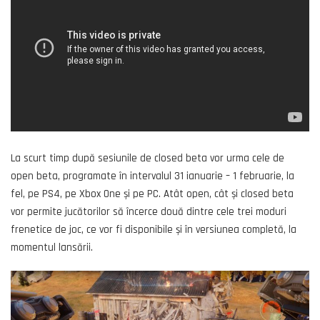
La scurt timp după sesiunile de closed beta vor urma cele de
open beta, programate în intervalul 31 ianuarie – 1 februarie, la
fel, pe PS4, pe Xbox One și pe PC. Atât open, cât și closed beta
vor permite jucătorilor să încerce două dintre cele trei moduri
frenetice de joc, ce vor fi disponibile și în versiunea completă, la
momentul lansării.