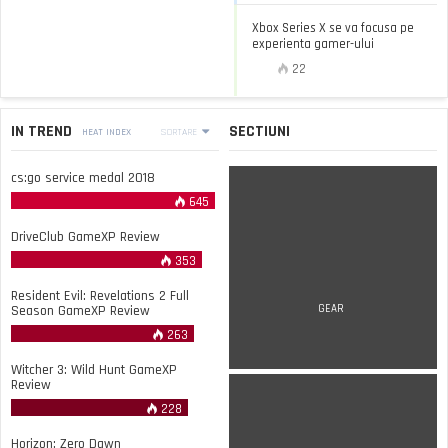
Xbox Series X se va focusa pe
experienta gamer-ului
22
IN TREND
SECTIUNI
HEAT INDEX
SORTARE
cs:go service medal 2018
645
DriveClub GameXP Review
353
Resident Evil: Revelations 2 Full
Season GameXP Review
GEAR
263
Witcher 3: Wild Hunt GameXP
Review
228
Horizon: Zero Dawn