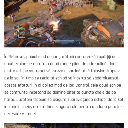
În Retrieval, primul mod de joc, jucătorii concurează împărțiți în
două echipe pe durata a două runde pline de adrenalină. Unul
dintre echipe va trebui să livreze o sarcină utilă folosind trupele
de la sol, în timp ce cealaltă echipă va încerca să zădărnicească
aceste eforturi. În al doilea mod de joc, Control, cele două echipe
se confruntă încercând să domine diferite puncte cheie de pe
hartă. Jucătorii trebuie să asigure supraviețuirea echipei de la sol
în zonele cheie, acesta fiind singura cale pentru a aduna punctele
necesare victoriei.