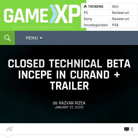
TRENDING
Stiri
PC
Review-uri
GameXP
Sony
Review-uri
Uncategorized
PS4
DOUBLE YOUR GAMING EXPERIENCE
MENIU
CLOSED TECHNICAL BETA
INCEPE IN CURAND +
TRAILER
de
RAZVAN RIZEA
JANUARY 21, 2020
0