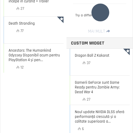
incepe in curand + Trailer
27
Try a different filter
Death Stranding
77
MAI MULT
CUSTOM WIDGET
Ancestors: The Humankind
Odyssey Disponibil acum pentru
Dragon Ball Z Kakarot
PlayStation 4 și pen...
37
12
Gamerii GeForce sunt Game
Ready pentru Zombie Army:
Dead War 4
27
Noul update NVIDIA DLSS oferă
performanță crescută și o
calitate superioară a...
6