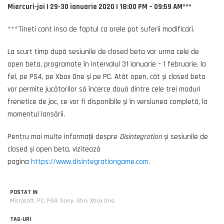
Miercuri-joi | 29-30 ianuarie 2020 | 18:00 PM – 09:59 AM***
***Tineti cont insa de faptul ca orele pot suferii modificari.
La scurt timp după sesiunile de closed beta vor urma cele de
open beta, programate în intervalul 31 ianuarie – 1 februarie, la
fel, pe PS4, pe Xbox One și pe PC. Atât open, cât și closed beta
vor permite jucătorilor să încerce două dintre cele trei moduri
frenetice de joc, ce vor fi disponibile și în versiunea completă, la
momentul lansării.
Pentru mai multe informații despre
Disintegration
și sesiunile de
closed și open beta, vizitează
pagina
https://www.disintegrationgame.com
.
POSTAT IN
Microsoft
,
PC
,
PS4
,
Sony
,
Stiri
,
Xbox One
TAG-URI