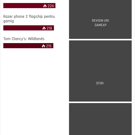
224
Razer phone 2 flagship pentru
gamig
REVIEW-URI
GAMEXP
218
Tom Clancy’s: Wildlands
215
STIRI