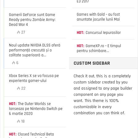
E3 2017
Games with Gold – au fost
Gamerii GeForce sunt Game
anuntate jocurile lunii Mai
Ready pentru Zombie Army:
Dead War 4
27
HOT:
Concursul Iepurasilor
Noul update NVIDIA DLSS oferă
HOT:
GameXP.ro – E timpul
performanță crescută și o
pentru schimbare…
calitate superioară a...
CUSTOM SIDEBAR
6
Xbox Series X se va focusa pe
Check it out, this is a completely
experienta gamer-ului
custom sidebar created by you
and assigned to any page builder
22
component on any page you
want. This theme is 100%
HOT:
The Outer Worlds se
customizable in every
lanseaza pe Nintendo Switch pe
combination you can think of.
6 martie 2020
18
HOT:
Closed Technical Beta