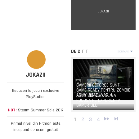
JOKAZII
DE CITIT
SORTARE
JOKAZII
GAMERII GEFORCE SUNT
GAME READY PENTRU ZOMBIE
Reduceri la jocuri exclusive
ARMY: DEAD WAR 4
XBOX SERIES X SE VA
PlayStation
FOCUSA PE EXPERIENTA
GAMER-ULUI
HOT:
Steam Summer Sale 2017
1
2
3
4
Primul nivel din Hitman este
incepand de acum gratuit