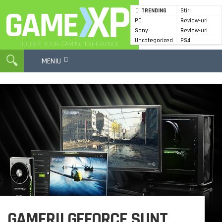
TRENDING
Stiri
PC
Review-uri
GameXP
Sony
Review-uri
Uncategorized
PS4
DOUBLE YOUR GAMING EXPERIENCE
MENIU
GAMERII GEFORCE SUNT