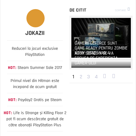
DE CITIT
SORTARE
JOKAZII
GAMERII GEFORCE SUNT
GAME READY PENTRU ZOMBIE
Reduceri la jocuri exclusive
ARMY: DEAD WAR 4
XBOX SERIES X SE VA
PlayStation
FOCUSA PE EXPERIENTA
GAMER-ULUI
HOT:
Steam Summer Sale 2017
1
2
3
4
Primul nivel din Hitman este
incepand de acum gratuit
HOT:
Payday2 Gratis pe Steam
HOT:
Life is Strange și Killing Floor 2
pot fi acum descărcate gratuit de
către abonații PlayStation Plus