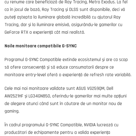
cu renume care beneficiază de Ray Tracing, Metro Exodus. La fel
ca în jocul de bază, Ray Tracing și DLSS sunt disponibile, deci vă
puteți aștepta la iluminare globală incredibilă cu ajutorul Ray
Tracing, dar și la iluminare emisivă, asigurându-le gamerilor cu
GeForce RTX o experiență cât mai realistă.
Noile monitoare compatibile G-SYNC
Programul G-SYNC Compatible extinde ecosistemul și are ca scop
să ofere consecvență și să educe consumatorii despre ce
monitoare entry-level oferă o experiență de refresh rate variabilă.
Cele mai noi monitoare validate sunt ASUS VG259QM, Dell
AW2521HF și LG34GN850, oferindu-le gamerilor mai multe opțiuni
de alegere atunci când sunt în căutare de un monitor nou de
gaming.
În cadrul programului G-SYNC Compatible, NVIDIA lucrează cu
producători de echipamente pentru a valida experiența