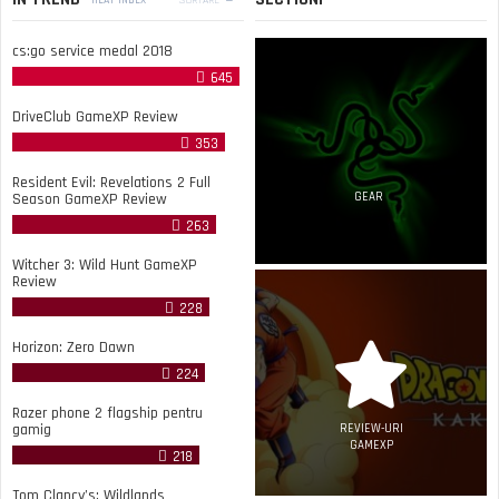
cs:go service medal 2018
645
DriveClub GameXP Review
353
Resident Evil: Revelations 2 Full
Season GameXP Review
GEAR
263
Witcher 3: Wild Hunt GameXP
Review
228
Horizon: Zero Dawn
224
Razer phone 2 flagship pentru
gamig
REVIEW-URI
GAMEXP
218
Tom Clancy’s: Wildlands