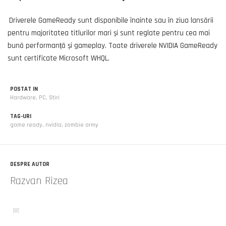
Driverele GameReady sunt disponibile înainte sau în ziua lansării
pentru majoritatea titlurilor mari și sunt reglate pentru cea mai
bună performanță și gameplay. Toate driverele NVIDIA GameReady
sunt certificate Microsoft WHQL.
POSTAT IN
Hardware
,
PC
,
Stiri
TAG-URI
game ready
,
nvidia
,
zombie army
DESPRE AUTOR
Razvan Rizea