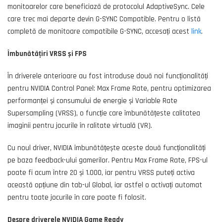
monitoarelor care beneficiază de protocolul AdaptiveSync. Cele
care trec mai departe devin G-SYNC Compatible. Pentru o listă
completă de monitoare compatibile G-SYNC, accesați acest
link
.
Îmbunătățiri VRSS și FPS
În driverele anterioare au fost introduse două noi funcționalități
pentru NVIDIA Control Panel: Max Frame Rate, pentru optimizarea
performanței și consumului de energie și Variable Rate
Supersampling (VRSS), o funcție care îmbunătățeste calitatea
imaginii pentru jocurile în ralitate virtuală (VR).
Cu noul driver, NVIDIA îmbunătățește aceste două funcționalități
pe baza feedback-ului gamerilor. Pentru Max Frame Rate, FPS-ul
poate fi acum între 20 și 1.000, iar pentru VRSS puteți activa
această opțiune din tab-ul Global, iar astfel o activați automat
pentru toate jocurile în care poate fi folosit.
Despre driverele NVIDIA Game Ready