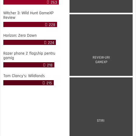
263
Witcher 3: Wild Hunt GameXP
Review
228
Horizon: Zero Dawn
224
Razer phone 2 flagship pentru
gamig
REVIEW-URI
GAMEXP
218
Tom Clancy’s: Wildlands
215
STIRI