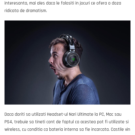
interesanta, mai ales daca le folositi in jocuri ce ofera o doza
ridicata de dramatism.
Daca doriti sa utilizati Headset-ul Nari Ultimate la PC, Mac sau
PS4, trebuie sa tineti cont de faptul ca acestea pot fi utilizate si
wireless, cu conditia ca bateria interna sa fie incarcata. Castile vin