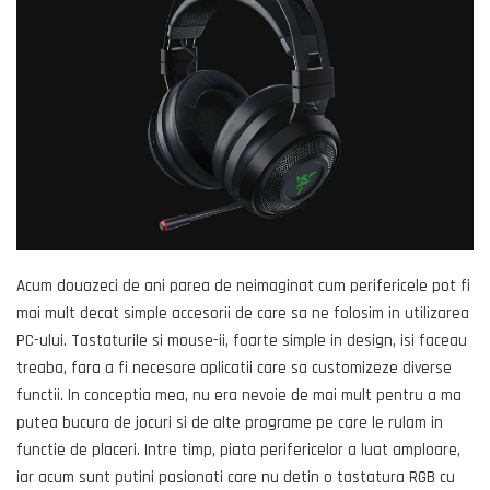
Acum douazeci de ani parea de neimaginat cum perifericele pot fi
mai mult decat simple accesorii de care sa ne folosim in utilizarea
PC-ului. Tastaturile si mouse-ii, foarte simple in design, isi faceau
treaba, fara a fi necesare aplicatii care sa customizeze diverse
functii. In conceptia mea, nu era nevoie de mai mult pentru a ma
putea bucura de jocuri si de alte programe pe care le rulam in
functie de placeri. Intre timp, piata perifericelor a luat amploare,
iar acum sunt putini pasionati care nu detin o tastatura RGB cu