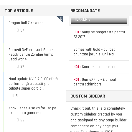
TOP ARTICOLE
RECOMANDATE
TEKKEN 7
Dragon Ball Z Kakarot
37
HOT:
Sony ne pregateste pentru
E3 2017
Games with Gold – au fost
Gamerii GeForce sunt Game
anuntate jocurile lunii Mai
Ready pentru Zombie Army:
Dead War 4
27
HOT:
Concursul Iepurasilor
Noul update NVIDIA DLSS oferă
HOT:
GameXP.ro – E timpul
performanță crescută și o
pentru schimbare…
calitate superioară a...
CUSTOM SIDEBAR
6
Xbox Series X se va focusa pe
Check it out, this is a completely
experienta gamer-ului
custom sidebar created by you
and assigned to any page builder
22
component on any page you
want. This theme is 100%