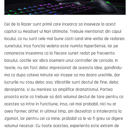
Cei de la Razer sunt primii care incearca sa inoeveze la acest
capitol cu Headset-ul Nari Ultimate. Trebuie mentionat din capul
locului, ca nu sunt cele mai bune casti cand vine vorba de redarea
sunetului, insa functia vedeta este numita HyperSense, iar pe
romaneste inseamna ca la fiecare sunet redat pe frecventa
basului, castile vor vibra asemeni unui controller de consola. In
teorie, nu am fost deloc impresionat de aceasta idee, gandindu-
ma ca dupa cateva minute vor incepe sa ma doara urechile, dar
lucrurile nu stau deloc asa. Vibratiile sunt destul de fine, deloc
deranjante, si au menirea sa amplifice dramatismul. Partea
proasta este ca trebuie sa dati volumul destul de tare pentru ca
acestea sa intre in functiune, insa, cel mai probabil, nici nu ar
avea farmec altfel. In ultimul timp, am dezvoltat o intoleranta la
zgomot, iar pentru cei ca mine, probabil ca le va fi greu sa digere
volumul necesar. Cu toate acestea, experienta este extrem de