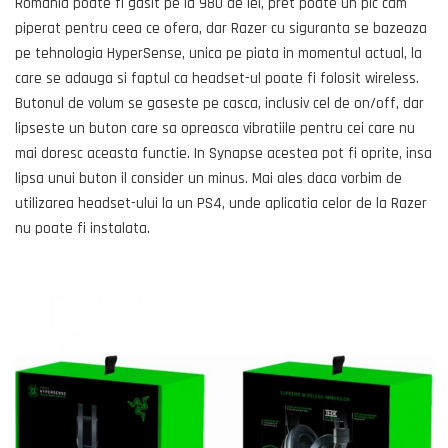
Romania poate fi gasit pe la 980 de lei, pret poate un pic cam
piperat pentru ceea ce ofera, dar Razer cu siguranta se bazeaza
pe tehnologia HyperSense, unica pe piata in momentul actual, la
care se adauga si faptul ca headset-ul poate fi folosit wireless.
Butonul de volum se gaseste pe casca, inclusiv cel de on/off, dar
lipseste un buton care sa opreasca vibratiile pentru cei care nu
mai doresc aceasta functie. In Synapse acestea pot fi oprite, insa
lipsa unui buton il consider un minus. Mai ales daca vorbim de
utilizarea headset-ului la un PS4, unde aplicatia celor de la Razer
nu poate fi instalata.