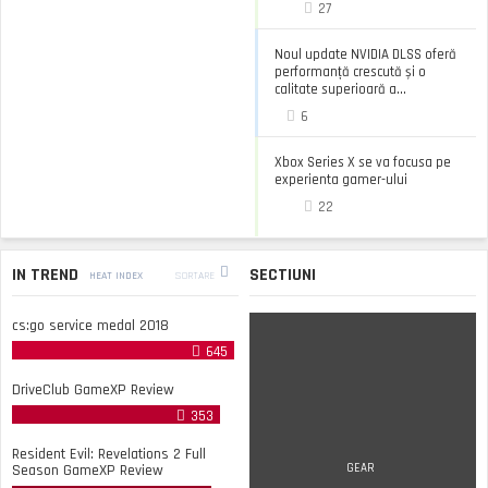
27
Noul update NVIDIA DLSS oferă
performanță crescută și o
calitate superioară a...
6
Xbox Series X se va focusa pe
experienta gamer-ului
22
IN TREND
SECTIUNI
HEAT INDEX
SORTARE
cs:go service medal 2018
645
DriveClub GameXP Review
353
Resident Evil: Revelations 2 Full
Season GameXP Review
GEAR