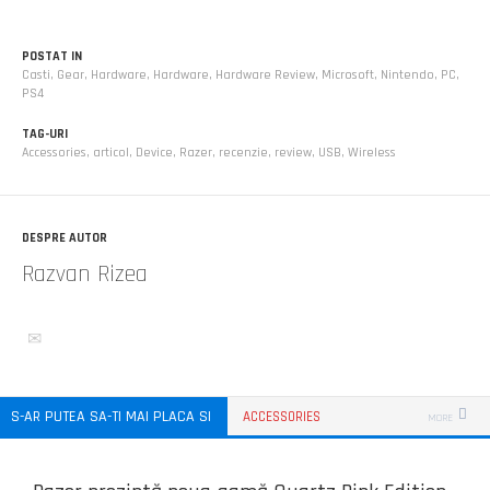
POSTAT IN
Casti
,
Gear
,
Hardware
,
Hardware
,
Hardware Review
,
Microsoft
,
Nintendo
,
PC
,
PS4
TAG-URI
Accessories
,
articol
,
Device
,
Razer
,
recenzie
,
review
,
USB
,
Wireless
DESPRE AUTOR
Razvan Rizea
S-AR PUTEA SA-TI MAI PLACA SI
ACCESSORIES
MORE