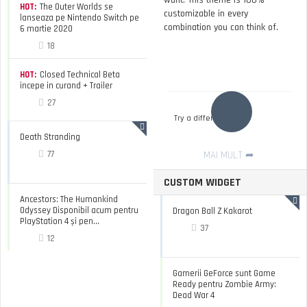
HOT:
The Outer Worlds se
customizable in every
lanseaza pe Nintendo Switch pe
combination you can think of.
6 martie 2020
18
HOT:
Closed Technical Beta
incepe in curand + Trailer
27
Try a different filter
Death Stranding
77
MAI MULT
CUSTOM WIDGET
Ancestors: The Humankind
Odyssey Disponibil acum pentru
Dragon Ball Z Kakarot
PlayStation 4 și pen...
37
12
Gamerii GeForce sunt Game
Ready pentru Zombie Army:
Dead War 4