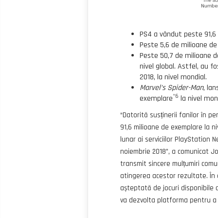
PS4 a vândut peste 91,6 
Peste 5,6 de milioane de 
Peste 50,7 de milioane d
nivel global. Astfel, au 
2018, la nivel mondial.
Marvel’s Spider-Man
, la
*6
exemplare
la nivel mon
“Datorită susținerii fanilor în 
91,6 milioane de exemplare la ni
lunar ai serviciilor PlayStation 
noiembrie 2018”, a comunicat Jo
transmit sincere mulțumiri comuni
atingerea acestor rezultate. În 
așteptată de jocuri disponibile 
va dezvolta platforma pentru a 