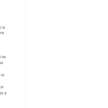
, la
rie
i de
vi
 să
ult
ze și