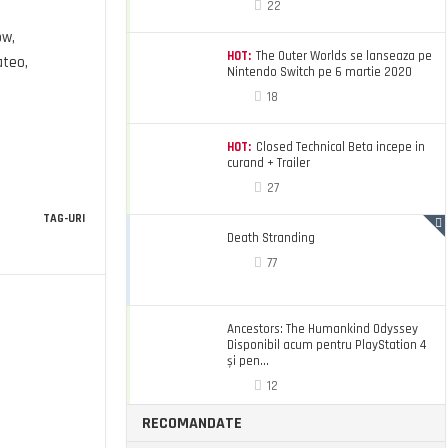
22
ow,
HOT:
The Outer Worlds se lanseaza pe
ateo,
Nintendo Switch pe 6 martie 2020
18
HOT:
Closed Technical Beta incepe in
curand + Trailer
27
TAG-URI
Death Stranding
77
Ancestors: The Humankind Odyssey
Disponibil acum pentru PlayStation 4
și pen...
12
RECOMANDATE