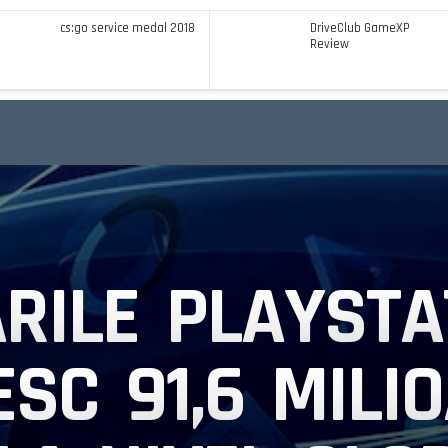
cs:go service medal 2018
DriveClub GameXP
Review
RILE PLAYSTA
SC 91,6 MILI