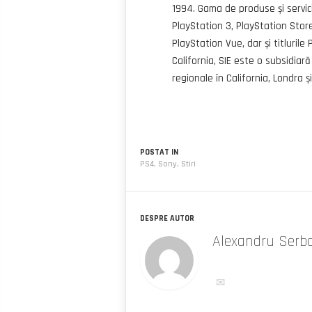
1994. Gama de produse și servici
PlayStation 3, PlayStation Store
PlayStation Vue, dar și titluril
California, SIE este o subsidiară
regionale în California, Londra ș
POSTAT IN
PS4
,
Sony
,
Stiri
DESPRE AUTOR
Alexandru Serb