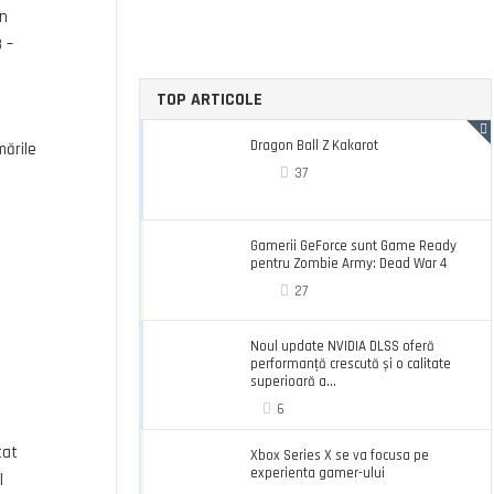
in
 –
TOP ARTICOLE
Dragon Ball Z Kakarot
mările
37
Gamerii GeForce sunt Game Ready
pentru Zombie Army: Dead War 4
27
Noul update NVIDIA DLSS oferă
performanță crescută și o calitate
superioară a...
6
tat
Xbox Series X se va focusa pe
experienta gamer-ului
l