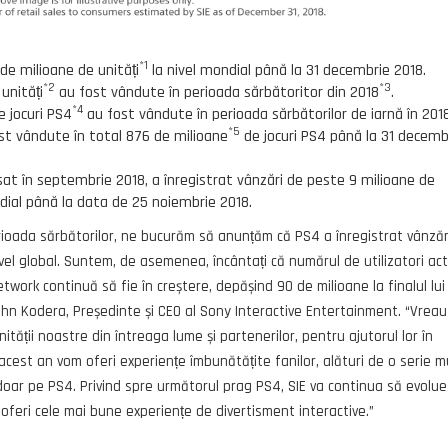
*1
de milioane de unități
la nivel mondial până la 31 decembrie 2018.
*2
*3
unități
au fost vândute în perioada sărbătoritor din 2018
.
*4
e jocuri PS4
au fost vândute în perioada sărbătorilor de iarnă în 2018
*5
fost vândute în total 876 de milioane
de jocuri PS4 până la 31 decemb
nsat în septembrie 2018, a înregistrat vânzări de peste 9 milioane de
dial până la data de 25 noiembrie 2018.
perioada sărbătorilor, ne bucurăm să anunțăm că PS4 a înregistrat vânzăr
vel global. Suntem, de asemenea, încântați că numărul de utilizatori acti
Network continuă să fie în creștere, depășind 90 de milioane la finalul lui
hn Kodera, Președinte și CEO al Sony Interactive Entertainment. “Vreau
tății noastre din întreaga lume și partenerilor, pentru ajutorul lor în
acest an vom oferi experiențe îmbunătățite fanilor, alături de o serie m
doar pe PS4. Privind spre următorul prag PS4, SIE va continua să evolue
oferi cele mai bune experiențe de divertisment interactive.”