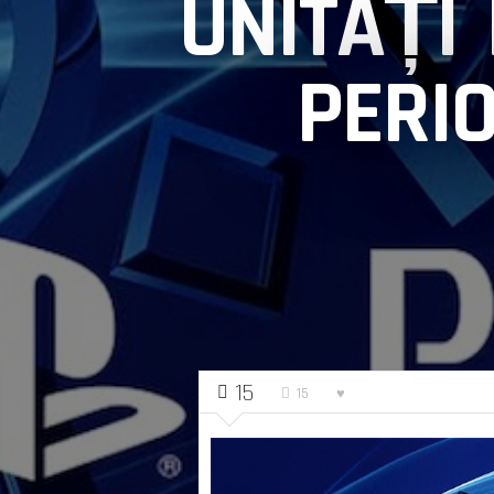
UNITĂȚI
PERI
15
15