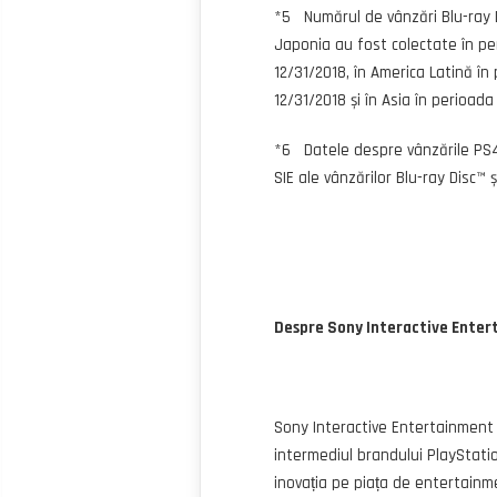
*5 Numărul de vânzări Blu-ray D
Japonia au fost colectate în pe
12/31/2018, în America Latină în
12/31/2018 și în Asia în perioada
*6 Datele despre vânzările PS4 
SIE ale vânzărilor Blu-ray Disc™ 
Despre Sony Interactive Ente
Sony Interactive Entertainment (S
intermediul brandului PlayStatio
inovația pe piața de entertainme