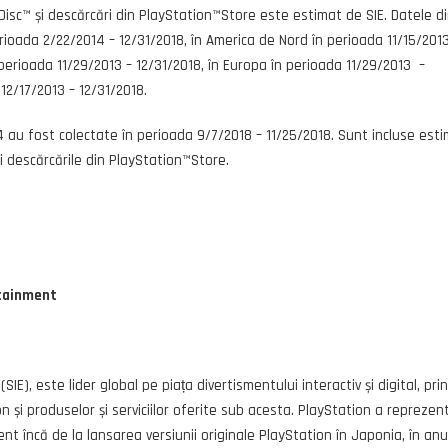
isc™ și descărcări din PlayStation™Store este estimat de SIE. Datele d
rioada 2/22/2014 – 12/31/2018, în America de Nord în perioada 11/15/2013
 perioada 11/29/2013 – 12/31/2018, în Europa în perioada 11/29/2013 –
 12/17/2013 – 12/31/2018.
au fost colectate în perioada 9/7/2018 – 11/25/2018. Sunt incluse esti
și descărcările din PlayStation™Store.
rtainment
IE), este lider global pe piața divertismentului interactiv și digital, prin
n și produselor și serviciilor oferite sub acesta. PlayStation a reprezen
nt încă de la lansarea versiunii originale PlayStation în Japonia, în anu