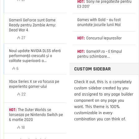
HOT:
Sony ne pregateste pentru
E3 2017
Games with Gold – au fost
Gamerii GeForce sunt Game
anuntate jocurile lunii Mai
Ready pentru Zombie Army:
Dead War 4
27
HOT:
Concursul Iepurasilor
Noul update NVIDIA DLSS oferă
HOT:
GameXP.ro – E timpul
performanță crescută și o
pentru schimbare…
calitate superioară a...
CUSTOM SIDEBAR
6
Xbox Series X se va focusa pe
Check it out, this is a completely
experienta gamer-ului
custom sidebar created by you
and assigned to any page builder
22
component on any page you
want. This theme is 100%
HOT:
The Outer Worlds se
customizable in every
lanseaza pe Nintendo Switch pe
combination you can think of.
6 martie 2020
18