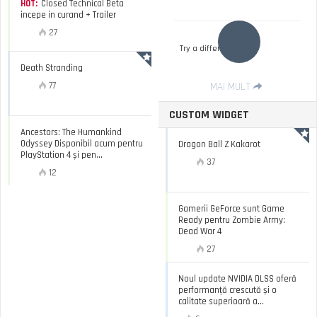
HOT:
Closed Technical Beta
incepe in curand + Trailer
27
Try a different filter
Death Stranding
77
MAI MULT
CUSTOM WIDGET
Ancestors: The Humankind
Odyssey Disponibil acum pentru
Dragon Ball Z Kakarot
PlayStation 4 și pen...
37
12
Gamerii GeForce sunt Game
Ready pentru Zombie Army:
Dead War 4
27
Noul update NVIDIA DLSS oferă
performanță crescută și o
calitate superioară a...