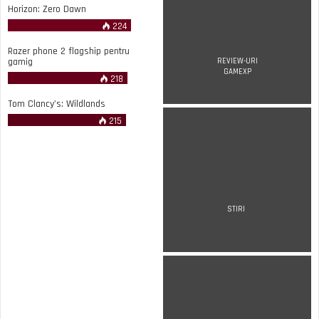
Horizon: Zero Dawn
224
Razer phone 2 flagship pentru
gamig
REVIEW-URI
GAMEXP
218
Tom Clancy’s: Wildlands
215
STIRI