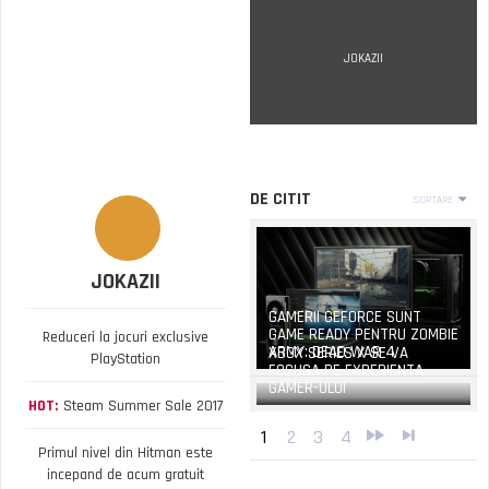
JOKAZII
DE CITIT
SORTARE
JOKAZII
GAMERII GEFORCE SUNT
GAME READY PENTRU ZOMBIE
Reduceri la jocuri exclusive
ARMY: DEAD WAR 4
XBOX SERIES X SE VA
PlayStation
FOCUSA PE EXPERIENTA
GAMER-ULUI
HOT:
Steam Summer Sale 2017
1
2
3
4
Primul nivel din Hitman este
incepand de acum gratuit