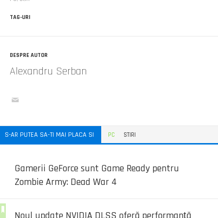
TAG-URI
DESPRE AUTOR
Alexandru Serban
S-AR PUTEA SA-TI MAI PLACA SI
PC
STIRI
Gamerii GeForce sunt Game Ready pentru
Zombie Army: Dead War 4
Noul update NVIDIA DLSS oferă performanță