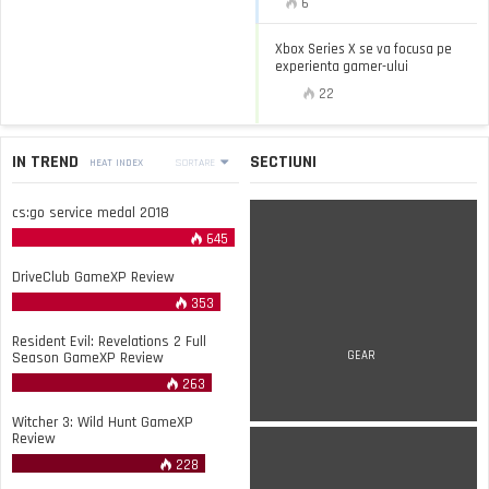
6
Xbox Series X se va focusa pe
experienta gamer-ului
22
IN TREND
SECTIUNI
HEAT INDEX
SORTARE
cs:go service medal 2018
645
DriveClub GameXP Review
353
Resident Evil: Revelations 2 Full
Season GameXP Review
GEAR
263
Witcher 3: Wild Hunt GameXP
Review
228