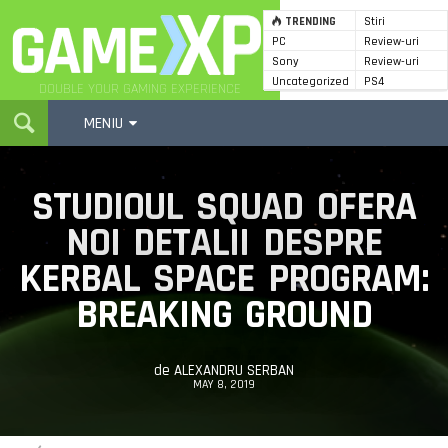
TRENDING
Stiri
PC
Review-uri
GameXP
Sony
Review-uri
Uncategorized
PS4
DOUBLE YOUR GAMING EXPERIENCE
MENIU
STUDIOUL SQUAD OFERA
NOI DETALII DESPRE
KERBAL SPACE PROGRAM:
BREAKING GROUND
de
ALEXANDRU SERBAN
MAY 8, 2019